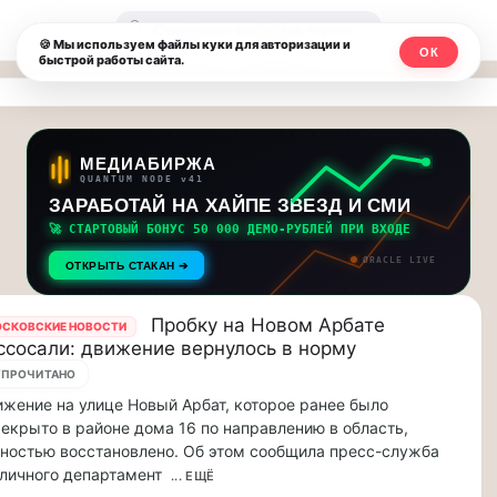
Москвичи.net
🔍
🍪 Мы используем файлы куки для авторизации и
ОК
быстрой работы сайта.
—
Главный
столичный
МЕДИАБИРЖА
QUANTUM NODE v41
чат-
ЗАРАБОТАЙ НА ХАЙПЕ ЗВЕЗД И СМИ
🚀 СТАРТОВЫЙ БОНУС 50 000 ДЕМО-РУБЛЕЙ ПРИ ВХОДЕ
мессенджер,
ORACLE LIVE
ОТКРЫТЬ СТАКАН ➔
новости
и
Пробку на Новом Арбате
СКОВСКИЕ НОВОСТИ
ссосали: движение вернулось в норму
инсайды
7
ПРОЧИТАНО
жение на улице Новый Арбат, которое ранее было
Москвы
екрыто в районе дома 16 по направлению в область,
ностью восстановлено. Об этом сообщила пресс-служба
личного департамент
... ЕЩЁ