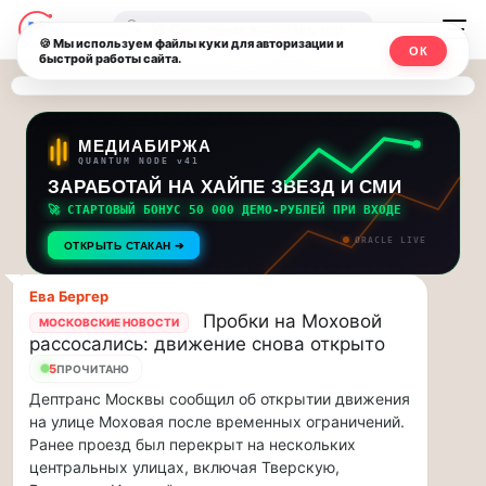
Последние
Москвичи.net
🔍
новости
🍪 Мы используем файлы куки для авторизации и
ОК
быстрой работы сайта.
—
и
обновления
Главный
потока:
столичный
МЕДИАБИРЖА
QUANTUM NODE v41
ЗАРАБОТАЙ НА ХАЙПЕ ЗВЕЗД И СМИ
Друзья,
чат-
приглашаем
🚀 СТАРТОВЫЙ БОНУС 50 000 ДЕМО-РУБЛЕЙ ПРИ ВХОДЕ
мессенджер,
на
ORACLE LIVE
ОТКРЫТЬ СТАКАН ➔
музыкальную
новости
прогулку
Ева Бергеp
по
и
Пробки на Моховой
МОСКОВСКИЕ НОВОСТИ
Москве
рассосались: движение снова открыто
инсайды
Чайковского!…
5
ПРОЧИТАНО
Дептранс Москвы сообщил об открытии движения
Москвы
Друзья,
на улице Моховая после временных ограничений.
приглашаем
Ранее проезд был перекрыт на нескольких
на
центральных улицах, включая Тверскую,
музыкальную