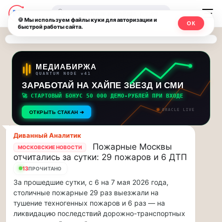
Последние
Москвичи.net
🔍
новости
🍪 Мы используем файлы куки для авторизации и
ОК
быстрой работы сайта.
—
и
обновления
Главный
потока:
столичный
МЕДИАБИРЖА
QUANTUM NODE v41
ЗАРАБОТАЙ НА ХАЙПЕ ЗВЕЗД И СМИ
Друзья,
чат-
приглашаем
🚀 СТАРТОВЫЙ БОНУС 50 000 ДЕМО-РУБЛЕЙ ПРИ ВХОДЕ
мессенджер,
на
ORACLE LIVE
ОТКРЫТЬ СТАКАН ➔
музыкальную
новости
прогулку
Диванный Аналитик
по
и
Пожарные Москвы
МОСКОВСКИЕ НОВОСТИ
Москве
отчитались за сутки: 29 пожаров и 6 ДТП
инсайды
Чайковского!…
13
ПРОЧИТАНО
За прошедшие сутки, с 6 на 7 мая 2026 года,
Москвы
Друзья,
столичные пожарные 29 раз выезжали на
приглашаем
тушение техногенных пожаров и 6 раз — на
на
ликвидацию последствий дорожно-транспортных
музыкальную