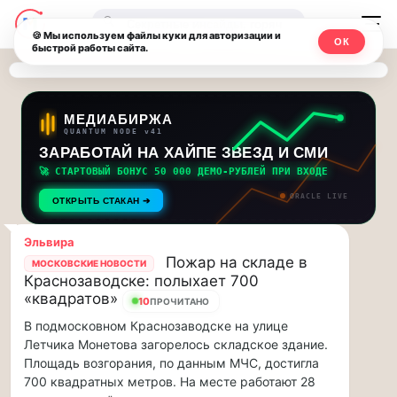
Последние
Москвичи.net
🔍
новости
🍪 Мы используем файлы куки для авторизации и
ОК
быстрой работы сайта.
—
и
обновления
Главный
потока:
столичный
МЕДИАБИРЖА
QUANTUM NODE v41
ЗАРАБОТАЙ НА ХАЙПЕ ЗВЕЗД И СМИ
Друзья,
чат-
приглашаем
🚀 СТАРТОВЫЙ БОНУС 50 000 ДЕМО-РУБЛЕЙ ПРИ ВХОДЕ
мессенджер,
на
ORACLE LIVE
ОТКРЫТЬ СТАКАН ➔
музыкальную
новости
прогулку
Эльвира
по
и
Пожар на складе в
МОСКОВСКИЕ НОВОСТИ
Москве
Краснозаводске: полыхает 700
инсайды
Чайковского!…
«квадратов»
10
ПРОЧИТАНО
В подмосковном Краснозаводске на улице
Москвы
Друзья,
Летчика Монетова загорелось складское здание.
приглашаем
Площадь возгорания, по данным МЧС, достигла
на
700 квадратных метров. На месте работают 28
музыкальную