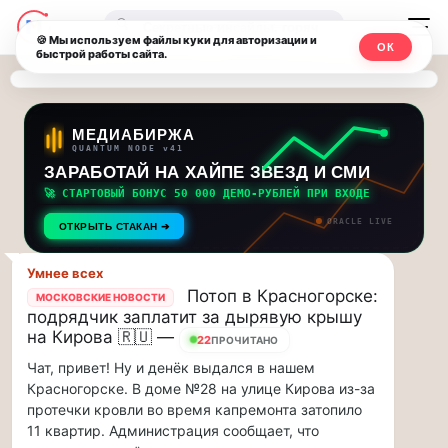
Последние
Москвичи.net
🔍
новости
🍪 Мы используем файлы куки для авторизации и
ОК
быстрой работы сайта.
—
и
обновления
Главный
потока:
столичный
МЕДИАБИРЖА
QUANTUM NODE v41
ЗАРАБОТАЙ НА ХАЙПЕ ЗВЕЗД И СМИ
Друзья,
чат-
приглашаем
🚀 СТАРТОВЫЙ БОНУС 50 000 ДЕМО-РУБЛЕЙ ПРИ ВХОДЕ
мессенджер,
на
ORACLE LIVE
ОТКРЫТЬ СТАКАН ➔
музыкальную
новости
прогулку
Умнее всех
по
и
Потоп в Красногорске:
МОСКОВСКИЕ НОВОСТИ
Москве
подрядчик заплатит за дырявую крышу
инсайды
Чайковского!…
на Кирова 🇷🇺 —
22
ПРОЧИТАНО
Чат, привет! Ну и денёк выдался в нашем
Москвы
Друзья,
Красногорске. В доме №28 на улице Кирова из-за
приглашаем
протечки кровли во время капремонта затопило
на
11 квартир. Администрация сообщает, что
музыкальную