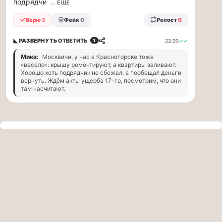
подрядчи
прогулку
... ЕЩЁ
по
Верю
3
Фейк
0
Репост
0
Москве
Чайковского!
◣ РАЗВЕРНУТЬ
ОТВЕТИТЬ
22:20
✓✓
1
16.08
|
Мика:
Москвичи, у нас в Красногорске тоже
16:00
«весело»: крышу ремонтируют, а квартиры заливают.
Петр
Хорошо хоть подрядчик не сбежал, а пообещал деньги
вернуть. Ждём акты ущерба 17-го, посмотрим, что они
Ильич
там насчитают.
Чайковский
—
один
из
самых
исповедальных
русских
композиторов,
чья
музыка
стала
ча...
Терапевт