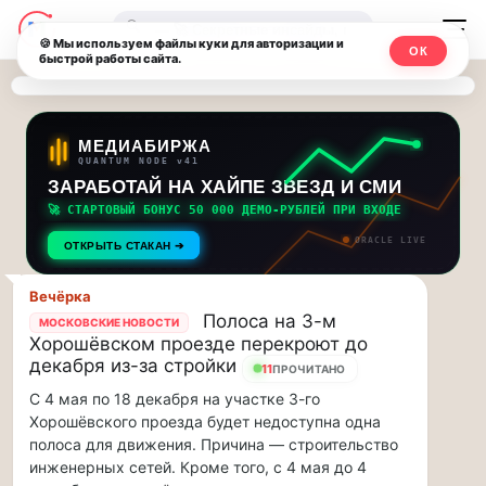
Последние
Москвичи.net
🔍
новости
🍪 Мы используем файлы куки для авторизации и
ОК
быстрой работы сайта.
—
и
обновления
Главный
потока:
столичный
МЕДИАБИРЖА
QUANTUM NODE v41
ЗАРАБОТАЙ НА ХАЙПЕ ЗВЕЗД И СМИ
Друзья,
чат-
приглашаем
🚀 СТАРТОВЫЙ БОНУС 50 000 ДЕМО-РУБЛЕЙ ПРИ ВХОДЕ
мессенджер,
на
ORACLE LIVE
ОТКРЫТЬ СТАКАН ➔
музыкальную
новости
прогулку
Вечёрка
по
и
Полоса на 3-м
МОСКОВСКИЕ НОВОСТИ
Москве
Хорошёвском проезде перекроют до
инсайды
Чайковского!…
декабря из-за стройки
11
ПРОЧИТАНО
С 4 мая по 18 декабря на участке 3-го
Москвы
Друзья,
Хорошёвского проезда будет недоступна одна
приглашаем
полоса для движения. Причина — строительство
на
инженерных сетей. Кроме того, с 4 мая до 4
музыкальную