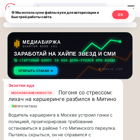
Последние
Москвичи.net
🔍
новости
🍪 Мы используем файлы куки для авторизации и
ОК
быстрой работы сайта.
—
и
обновления
Главный
потока:
столичный
МЕДИАБИРЖА
QUANTUM NODE v41
ЗАРАБОТАЙ НА ХАЙПЕ ЗВЕЗД И СМИ
Друзья,
чат-
приглашаем
🚀 СТАРТОВЫЙ БОНУС 50 000 ДЕМО-РУБЛЕЙ ПРИ ВХОДЕ
мессенджер,
на
ORACLE LIVE
ОТКРЫТЬ СТАКАН ➔
музыкальную
новости
прогулку
Экзотик еда
по
и
Погоня со стрессом:
МОСКОВСКИЕ НОВОСТИ
Москве
лихач на каршеринге разбился в Митино
инсайды
Чайковского!…
8
ПРОЧИТАНО
Водитель каршеринга в Москве устроил гонки с
Москвы
Друзья,
полицией, проигнорировав требование
приглашаем
остановиться в районе 1-го Митинского переулка.
на
Пытаясь скрыться, он не справился с
музыкальную