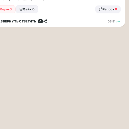
Верю
0
Фейк
0
Репост
0
АЗВЕРНУТЬ
ОТВЕТИТЬ
05:51
✓✓
0