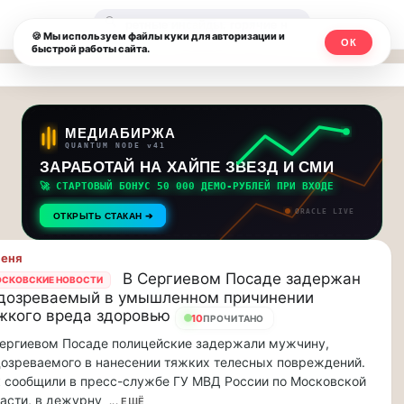
Москвичи.net
🔍
🍪 Мы используем файлы куки для авторизации и
ОК
быстрой работы сайта.
—
Главный
столичный
МЕДИАБИРЖА
QUANTUM NODE v41
чат-
ЗАРАБОТАЙ НА ХАЙПЕ ЗВЕЗД И СМИ
🚀 СТАРТОВЫЙ БОНУС 50 000 ДЕМО-РУБЛЕЙ ПРИ ВХОДЕ
мессенджер,
ORACLE LIVE
ОТКРЫТЬ СТАКАН ➔
новости
пеня
и
В Сергиевом Посаде задержан
СКОВСКИЕ НОВОСТИ
дозреваемый в умышленном причинении
инсайды
жкого вреда здоровью
10
ПРОЧИТАНО
Москвы
ергиевом Посаде полицейские задержали мужчину,
озреваемого в нанесении тяжких телесных повреждений.
 сообщили в пресс-службе ГУ МВД России по Московской
асти, в дежурну
... ЕЩЁ