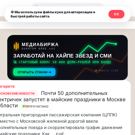
Москвичи.net
🔍
🍪 Мы используем файлы куки для авторизации и
ОК
быстрой работы сайта.
—
Главный
столичный
МЕДИАБИРЖА
QUANTUM NODE v41
чат-
ЗАРАБОТАЙ НА ХАЙПЕ ЗВЕЗД И СМИ
🚀 СТАРТОВЫЙ БОНУС 50 000 ДЕМО-РУБЛЕЙ ПРИ ВХОДЕ
мессенджер,
ORACLE LIVE
ОТКРЫТЬ СТАКАН ➔
новости
ргарита
и
Почти 50 дополнительных
СКОВСКИЕ НОВОСТИ
ектричек запустят в майские праздники в Москве
инсайды
области
19
ПРОЧИТАНО
Москвы
тральная пригородная пассажирская компания (ЦППК)
местно с Московской железной дорогой ввела
олнительные поезда и скорректировала график движения
майские праздники. Как
... ЕЩЁ