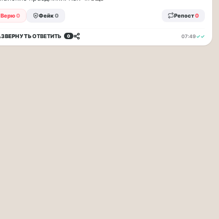
Верю
0
Фейк
0
Репост
0
АЗВЕРНУТЬ
ОТВЕТИТЬ
07:49
✓✓
0