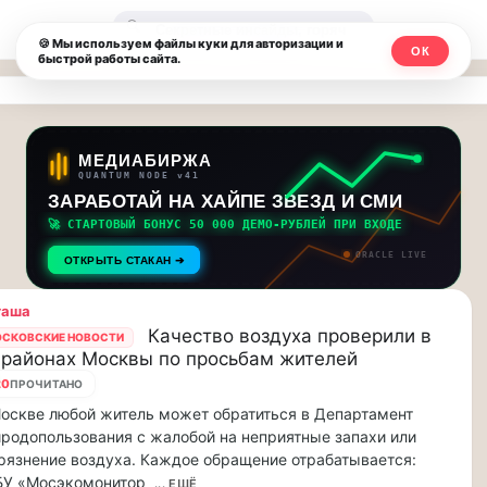
Москвичи.net
🔍
🍪 Мы используем файлы куки для авторизации и
ОК
быстрой работы сайта.
—
Главный
столичный
МЕДИАБИРЖА
QUANTUM NODE v41
чат-
ЗАРАБОТАЙ НА ХАЙПЕ ЗВЕЗД И СМИ
🚀 СТАРТОВЫЙ БОНУС 50 000 ДЕМО-РУБЛЕЙ ПРИ ВХОДЕ
мессенджер,
ORACLE LIVE
ОТКРЫТЬ СТАКАН ➔
новости
таша
и
Качество воздуха проверили в
СКОВСКИЕ НОВОСТИ
 районах Москвы по просьбам жителей
инсайды
20
ПРОЧИТАНО
Москвы
оскве любой житель может обратиться в Департамент
родопользования с жалобой на неприятные запахи или
рязнение воздуха. Каждое обращение отрабатывается:
БУ «Мосэкомонитор
... ЕЩЁ