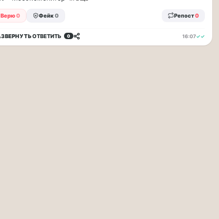
Верю
0
Фейк
0
Репост
0
АЗВЕРНУТЬ
ОТВЕТИТЬ
16:07
✓✓
0