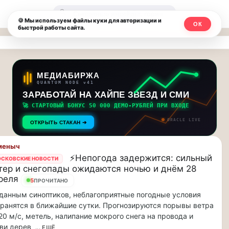
Москвичи.net
🔍
🍪 Мы используем файлы куки для авторизации и
ОК
быстрой работы сайта.
—
Главный
столичный
МЕДИАБИРЖА
QUANTUM NODE v41
чат-
ЗАРАБОТАЙ НА ХАЙПЕ ЗВЕЗД И СМИ
🚀 СТАРТОВЫЙ БОНУС 50 000 ДЕМО-РУБЛЕЙ ПРИ ВХОДЕ
мессенджер,
ORACLE LIVE
ОТКРЫТЬ СТАКАН ➔
новости
меныч
и
⚡️Непогода задержится: сильный
СКОВСКИЕ НОВОСТИ
тер и снегопады ожидаются ночью и днём 28
инсайды
реля
5
ПРОЧИТАНО
Москвы
данным синоптиков, неблагоприятные погодные условия
ранятся в ближайшие сутки. Прогнозируются порывы ветра
20 м/с, метель, налипание мокрого снега на провода и
ви дерев
... ЕЩЁ