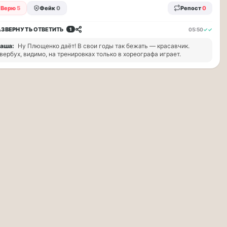
Верю
5
Фейк
0
Репост
0
АЗВЕРНУТЬ
ОТВЕТИТЬ
05:50
✓✓
1
аша:
Ну Плющенко даёт! В свои годы так бежать — красавчик.
вербух, видимо, на тренировках только в хореографа играет.