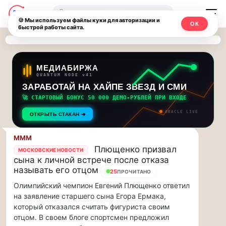
Последние
Москвичи.net
🔍
новости
🍪 Мы используем файлы куки для авторизации и
ОК
быстрой работы сайта.
—
и
обновления
Главный
потока:
столичный
МЕДИАБИРЖА
QUANTUM NODE v41
ЗАРАБОТАЙ НА ХАЙПЕ ЗВЕЗД И СМИ
Друзья,
чат-
приглашаем
🚀 СТАРТОВЫЙ БОНУС 50 000 ДЕМО-РУБЛЕЙ ПРИ ВХОДЕ
мессенджер,
на
ORACLE LIVE
ОТКРЫТЬ СТАКАН ➔
музыкальную
новости
прогулку
MMM
по
и
Плющенко призвал
МОСКОВСКИЕ НОВОСТИ
Москве
сына к личной встрече после отказа
инсайды
Чайковского!…
называть его отцом
25
ПРОЧИТАНО
Олимпийский чемпион Евгений Плющенко ответил
Москвы
Друзья,
на заявление старшего сына Егора Ермака,
приглашаем
который отказался считать фигуриста своим
на
отцом. В своем блоге спортсмен предложил
музыкальную