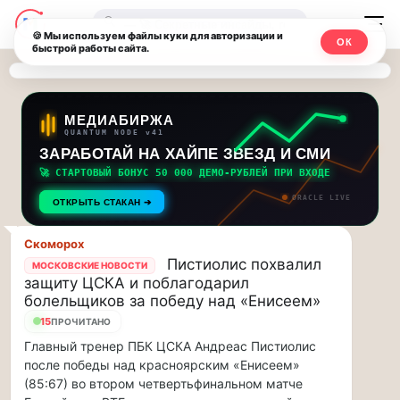
Последние
Москвичи.net
🔍
новости
🍪 Мы используем файлы куки для авторизации и
ОК
быстрой работы сайта.
—
и
обновления
Главный
потока:
столичный
МЕДИАБИРЖА
QUANTUM NODE v41
ЗАРАБОТАЙ НА ХАЙПЕ ЗВЕЗД И СМИ
Друзья,
чат-
приглашаем
🚀 СТАРТОВЫЙ БОНУС 50 000 ДЕМО-РУБЛЕЙ ПРИ ВХОДЕ
мессенджер,
на
ORACLE LIVE
ОТКРЫТЬ СТАКАН ➔
музыкальную
новости
прогулку
Скоморох
по
и
Пистиолис похвалил
МОСКОВСКИЕ НОВОСТИ
Москве
защиту ЦСКА и поблагодарил
инсайды
Чайковского!…
болельщиков за победу над «Енисеем»
15
ПРОЧИТАНО
Москвы
Друзья,
Главный тренер ПБК ЦСКА Андреас Пистиолис
приглашаем
после победы над красноярским «Енисеем»
на
(85:67) во втором четвертьфинальном матче
музыкальную