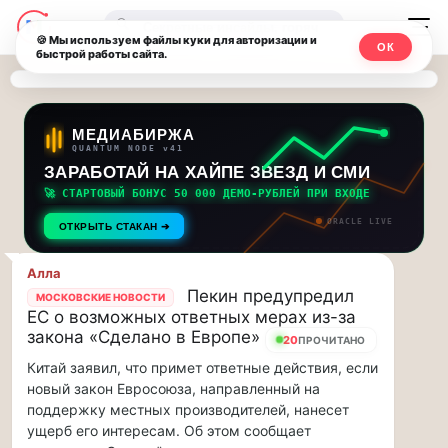
Последние
Москвичи.net
🔍
новости
🍪 Мы используем файлы куки для авторизации и
ОК
быстрой работы сайта.
—
и
обновления
Главный
потока:
столичный
МЕДИАБИРЖА
QUANTUM NODE v41
ЗАРАБОТАЙ НА ХАЙПЕ ЗВЕЗД И СМИ
Друзья,
чат-
приглашаем
🚀 СТАРТОВЫЙ БОНУС 50 000 ДЕМО-РУБЛЕЙ ПРИ ВХОДЕ
мессенджер,
на
ORACLE LIVE
ОТКРЫТЬ СТАКАН ➔
музыкальную
новости
прогулку
Алла
по
и
Пекин предупредил
МОСКОВСКИЕ НОВОСТИ
Москве
ЕС о возможных ответных мерах из-за
инсайды
Чайковского!…
закона «Сделано в Европе»
20
ПРОЧИТАНО
Китай заявил, что примет ответные действия, если
Москвы
Друзья,
новый закон Евросоюза, направленный на
приглашаем
поддержку местных производителей, нанесет
на
ущерб его интересам. Об этом сообщает
музыкальную