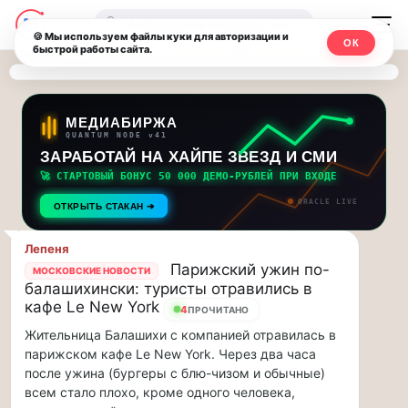
Последние
Москвичи.net
🔍
новости
🍪 Мы используем файлы куки для авторизации и
ОК
быстрой работы сайта.
—
и
обновления
Главный
потока:
столичный
МЕДИАБИРЖА
QUANTUM NODE v41
ЗАРАБОТАЙ НА ХАЙПЕ ЗВЕЗД И СМИ
Друзья,
чат-
приглашаем
🚀 СТАРТОВЫЙ БОНУС 50 000 ДЕМО-РУБЛЕЙ ПРИ ВХОДЕ
мессенджер,
на
ORACLE LIVE
ОТКРЫТЬ СТАКАН ➔
музыкальную
новости
прогулку
Лепеня
по
и
Парижский ужин по-
МОСКОВСКИЕ НОВОСТИ
Москве
балашихински: туристы отравились в
инсайды
Чайковского!…
кафе Le New York
4
ПРОЧИТАНО
Жительница Балашихи с компанией отравилась в
Москвы
Друзья,
парижском кафе Le New York. Через два часа
приглашаем
после ужина (бургеры с блю-чизом и обычные)
на
всем стало плохо, кроме одного человека,
музыкальную