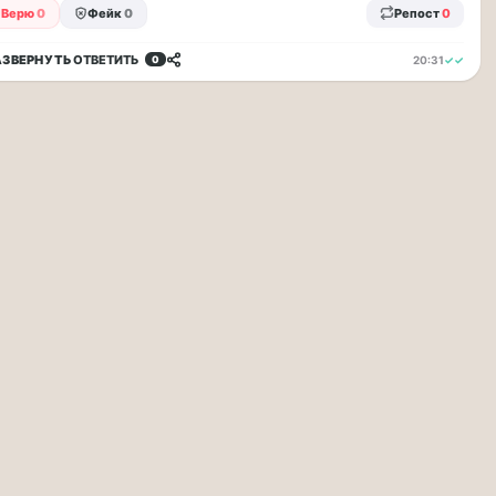
Верю
0
Фейк
0
Репост
0
АЗВЕРНУТЬ
ОТВЕТИТЬ
20:31
✓✓
0