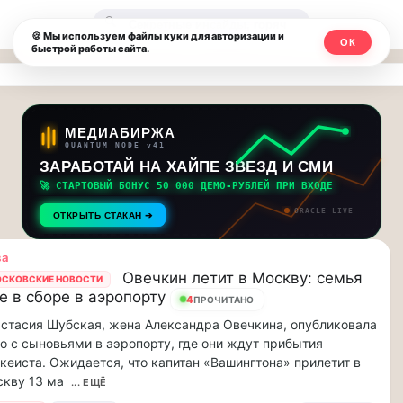
Москвичи.net
🔍
🍪 Мы используем файлы куки для авторизации и
ОК
быстрой работы сайта.
—
Главный
столичный
МЕДИАБИРЖА
QUANTUM NODE v41
чат-
ЗАРАБОТАЙ НА ХАЙПЕ ЗВЕЗД И СМИ
🚀 СТАРТОВЫЙ БОНУС 50 000 ДЕМО-РУБЛЕЙ ПРИ ВХОДЕ
мессенджер,
ORACLE LIVE
ОТКРЫТЬ СТАКАН ➔
новости
ва
и
Овечкин летит в Москву: семья
СКОВСКИЕ НОВОСТИ
е в сборе в аэропорту
инсайды
4
ПРОЧИТАНО
стасия Шубская, жена Александра Овечкина, опубликовала
Москвы
о с сыновьями в аэропорту, где они ждут прибытия
кеиста. Ожидается, что капитан «Вашингтона» прилетит в
кву 13 ма
... ЕЩЁ