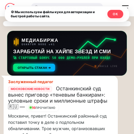
Последние
Москвичи.net
🔍
новости
🍪 Мы используем файлы куки для авторизации и
ОК
быстрой работы сайта.
—
и
обновления
Главный
потока:
столичный
МЕДИАБИРЖА
QUANTUM NODE v41
ЗАРАБОТАЙ НА ХАЙПЕ ЗВЕЗД И СМИ
Друзья,
чат-
приглашаем
🚀 СТАРТОВЫЙ БОНУС 50 000 ДЕМО-РУБЛЕЙ ПРИ ВХОДЕ
мессенджер,
на
ORACLE LIVE
ОТКРЫТЬ СТАКАН ➔
музыкальную
новости
прогулку
Заслуженный педагог
по
и
Останкинский суд
МОСКОВСКИЕ НОВОСТИ
Москве
вынес приговор «теневым банкирам»:
инсайды
Чайковского!…
условные сроки и миллионные штрафы
🇷🇺 —
16
ПРОЧИТАНО
Москвы
Друзья,
Москвичи, привет! Останкинский районный суд
приглашаем
поставил точку в деле о подпольном
на
обналичивании. Трое мужчин, организовавших
музыкальную