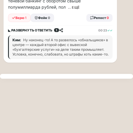
теневой банкинг с оборотом свыше
прогулку
полумиллиарда рублей, пол
по
... ЕЩЁ
Москве
Верю
1
Фейк
0
Репост
0
Чайковского!
16.08
◣ РАЗВЕРНУТЬ
ОТВЕТИТЬ
00:23
✓✓
1
|
16:00
Ким:
Ну наконец-то! А то развелось «обнальщиков» в
Петр
центре — каждый второй офис с вывеской
Ильич
«бухгалтерские услуги» на деле таким промышляет.
Условка, конечно, слабовата, но штрафы хоть какие-то.
Чайковский
—
один
из
самых
исповедальных
русских
композиторов,
чья
музыка
стала
ча...
Терапевт