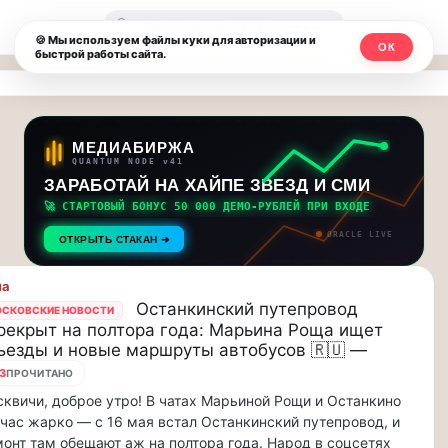
Москвичи.net
🔍
🍪 Мы используем файлы куки для авторизации и
ОК
быстрой работы сайта.
—
Главный
столичный
МЕДИАБИРЖА
QUANTUM NODE v41
чат-
ЗАРАБОТАЙ НА ХАЙПЕ ЗВЕЗД И СМИ
🚀 СТАРТОВЫЙ БОНУС 50 000 ДЕМО-РУБЛЕЙ ПРИ ВХОДЕ
мессенджер,
ORACLE LIVE
ОТКРЫТЬ СТАКАН ➔
новости
ла
и
Останкинский путепровод
СКОВСКИЕ НОВОСТИ
рекрыт на полтора года: Марьина Роща ищет
инсайды
ъезды и новые маршруты автобусов 🇷🇺 —
Москвы
3
ПРОЧИТАНО
квичи, доброе утро! В чатах Марьиной Рощи и Останкино
час жарко — с 16 мая встал Останкинский путепровод, и
онт там обещают аж на полтора года. Народ в соцсетях