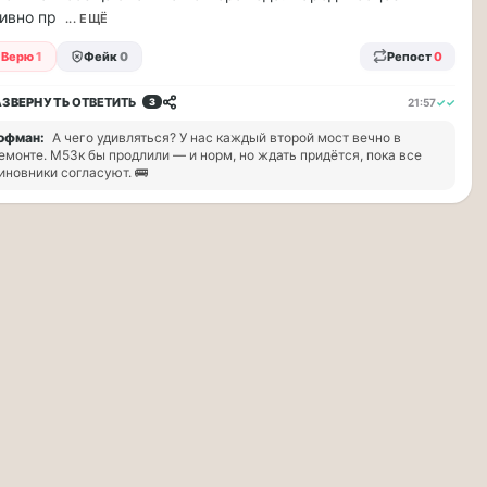
ивно пр
... ЕЩЁ
Верю
1
Фейк
0
Репост
0
АЗВЕРНУТЬ
ОТВЕТИТЬ
21:57
✓✓
3
офман:
А чего удивляться? У нас каждый второй мост вечно в
емонте. М53к бы продлили — и норм, но ждать придётся, пока все
иновники согласуют. 🚌