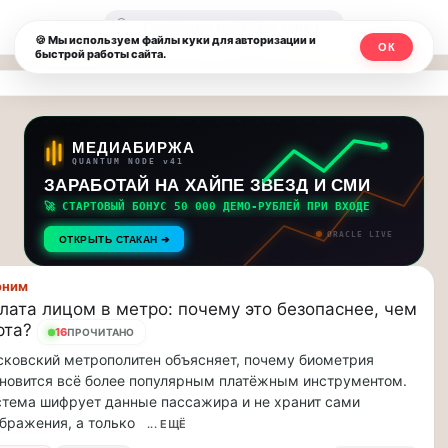
Москвичи.net
🔍
🍪 Мы используем файлы куки для авторизации и
ОК
быстрой работы сайта.
—
Главный
столичный
МЕДИАБИРЖА
QUANTUM NODE v41
чат-
ЗАРАБОТАЙ НА ХАЙПЕ ЗВЕЗД И СМИ
🚀 СТАРТОВЫЙ БОНУС 50 000 ДЕМО-РУБЛЕЙ ПРИ ВХОДЕ
мессенджер,
ORACLE LIVE
ОТКРЫТЬ СТАКАН ➔
новости
оним
и
лата лицом в метро: почему это безопаснее, чем
рта?
инсайды
16
ПРОЧИТАНО
ковский метрополитен объясняет, почему биометрия
Москвы
новится всё более популярным платёжным инструментом.
тема шифрует данные пассажира и не хранит сами
бражения, а только
... ЕЩЁ