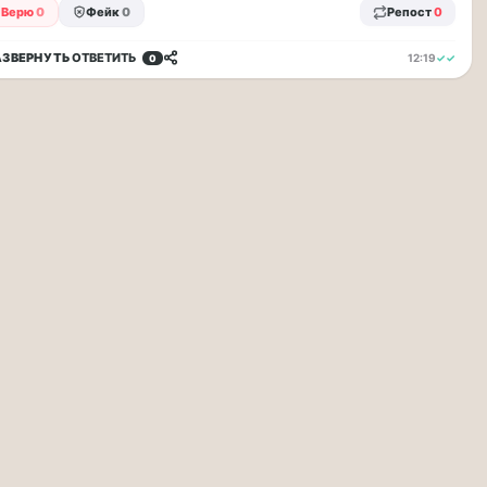
Верю
0
Фейк
0
Репост
0
АЗВЕРНУТЬ
ОТВЕТИТЬ
12:19
✓✓
0