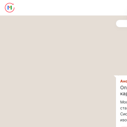
Последние
новости
и
обновления
потока:
Друзья,
приглашаем
на
музыкальную
прогулку
по
Ан
Оп
Москве
ка
Чайковского!…
Мос
Друзья,
ста
приглашаем
Сис
на
изо
музыкальную