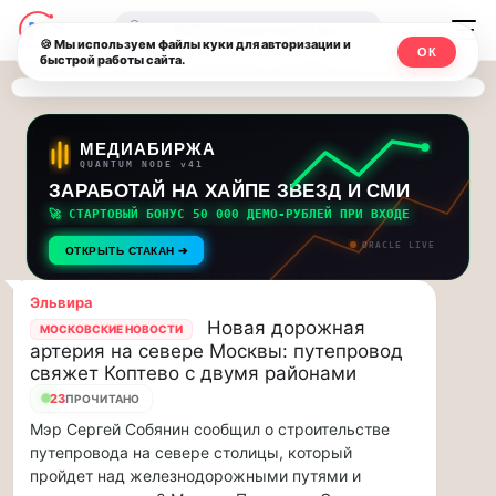
Последние
Москвичи.net
🔍
новости
🍪 Мы используем файлы куки для авторизации и
ОК
быстрой работы сайта.
—
и
обновления
Главный
потока:
столичный
МЕДИАБИРЖА
QUANTUM NODE v41
ЗАРАБОТАЙ НА ХАЙПЕ ЗВЕЗД И СМИ
Друзья,
чат-
приглашаем
🚀 СТАРТОВЫЙ БОНУС 50 000 ДЕМО-РУБЛЕЙ ПРИ ВХОДЕ
мессенджер,
на
ORACLE LIVE
ОТКРЫТЬ СТАКАН ➔
музыкальную
новости
прогулку
Эльвира
по
и
Новая дорожная
МОСКОВСКИЕ НОВОСТИ
Москве
артерия на севере Москвы: путепровод
инсайды
Чайковского!…
свяжет Коптево с двумя районами
23
ПРОЧИТАНО
Москвы
Друзья,
Мэр Сергей Собянин сообщил о строительстве
приглашаем
путепровода на севере столицы, который
на
пройдет над железнодорожными путями и
музыкальную