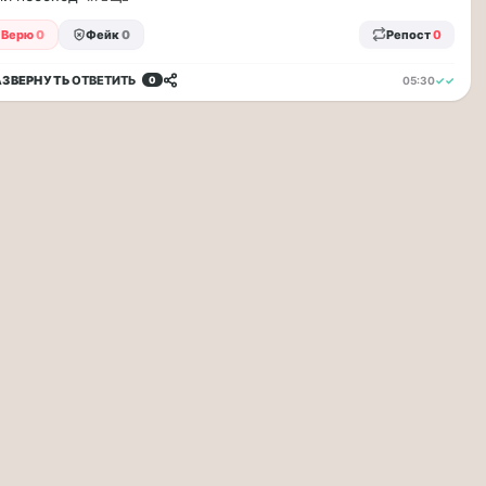
Верю
0
Фейк
0
Репост
0
АЗВЕРНУТЬ
ОТВЕТИТЬ
05:30
✓✓
0