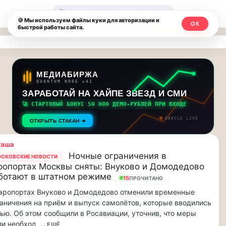
Москвичи.net
🔍
🍪 Мы используем файлы куки для авторизации и
ОК
быстрой работы сайта.
—
Главный
столичный
МЕДИАБИРЖА
QUANTUM NODE v41
чат-
ЗАРАБОТАЙ НА ХАЙПЕ ЗВЕЗД И СМИ
🚀 СТАРТОВЫЙ БОНУС 50 000 ДЕМО-РУБЛЕЙ ПРИ ВХОДЕ
мессенджер,
ORACLE LIVE
ОТКРЫТЬ СТАКАН ➔
новости
таша
и
Ночные ограничения в
СКОВСКИЕ НОВОСТИ
ропортах Москвы сняты: Внуково и Домодедово
инсайды
ботают в штатном режиме
15
ПРОЧИТАНО
Москвы
эропортах Внуково и Домодедово отменили временные
аничения на приём и выпуск самолётов, которые вводились
ью. Об этом сообщили в Росавиации, уточнив, что меры
и необход
... ЕЩЁ