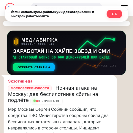
Последние
Москвичи.net
🔍
новости
🍪 Мы используем файлы куки для авторизации и
ОК
быстрой работы сайта.
—
и
обновления
Главный
потока:
столичный
МЕДИАБИРЖА
QUANTUM NODE v41
ЗАРАБОТАЙ НА ХАЙПЕ ЗВЕЗД И СМИ
Друзья,
чат-
приглашаем
🚀 СТАРТОВЫЙ БОНУС 50 000 ДЕМО-РУБЛЕЙ ПРИ ВХОДЕ
мессенджер,
на
ORACLE LIVE
ОТКРЫТЬ СТАКАН ➔
музыкальную
новости
прогулку
Экзотик еда
по
и
Ночная атака на
МОСКОВСКИЕ НОВОСТИ
Москве
Москву: два беспилотника сбиты на
инсайды
Чайковского!…
подлёте
18
ПРОЧИТАНО
Мэр Москвы Сергей Собянин сообщил, что
Москвы
Друзья,
средства ПВО Министерства обороны сбили два
приглашаем
беспилотных летательных аппарата, которые
на
направлялись в сторону столицы. Инцидент
музыкальную