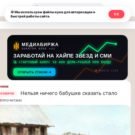
Москвичи.net
🔍
🍪 Мы используем файлы куки для авторизации и
ОК
быстрой работы сайта.
—
Главный
столичный
МЕДИАБИРЖА
QUANTUM NODE v41
чат-
ЗАРАБОТАЙ НА ХАЙПЕ ЗВЕЗД И СМИ
🚀 СТАРТОВЫЙ БОНУС 50 000 ДЕМО-РУБЛЕЙ ПРИ ВХОДЕ
мессенджер,
ORACLE LIVE
ОТКРЫТЬ СТАКАН ➔
новости
оним
и
Нельзя ничего бабушке сказать стало
ОСКВИЧИ
инсайды
5
ПРОЧИТАНО
Москвы