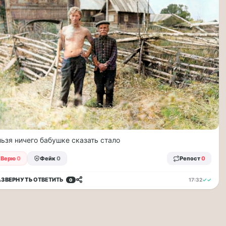
ьзя ничего бабушке сказать стало
Верю
0
Фейк
0
Репост
0
АЗВЕРНУТЬ
ОТВЕТИТЬ
17:32
✓✓
0