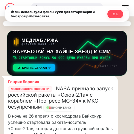
Последние
Москвичи.net
🔍
новости
🍪 Мы используем файлы куки для авторизации и
ОК
быстрой работы сайта.
—
и
обновления
Главный
потока:
столичный
МЕДИАБИРЖА
QUANTUM NODE v41
ЗАРАБОТАЙ НА ХАЙПЕ ЗВЕЗД И СМИ
Друзья,
чат-
приглашаем
🚀 СТАРТОВЫЙ БОНУС 50 000 ДЕМО-РУБЛЕЙ ПРИ ВХОДЕ
мессенджер,
на
ORACLE LIVE
ОТКРЫТЬ СТАКАН ➔
музыкальную
новости
прогулку
Генрих Боровик
по
и
NASA признало запуск
МОСКОВСКИЕ НОВОСТИ
Москве
российской ракеты «Союз-2.1а» с
инсайды
Чайковского!…
кораблем «Прогресс МС-34» к МКС
безупречным
6
ПРОЧИТАНО
Москвы
Друзья,
В ночь на 26 апреля с космодрома Байконур
приглашаем
успешно стартовала ракета-носитель
на
«Союз-2.1а», которая доставила грузовой корабль
музыкальную