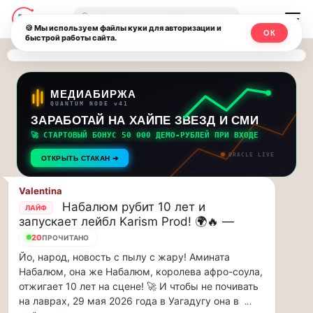
Последние
Москвичи.net
🔍
новости
🍪 Мы используем файлы куки для авторизации и
ОК
быстрой работы сайта.
—
и
обновления
Главный
потока:
столичный
МЕДИАБИРЖА
QUANTUM NODE v41
ЗАРАБОТАЙ НА ХАЙПЕ ЗВЕЗД И СМИ
Друзья,
чат-
приглашаем
🚀 СТАРТОВЫЙ БОНУС 50 000 ДЕМО-РУБЛЕЙ ПРИ ВХОДЕ
мессенджер,
на
ORACLE LIVE
ОТКРЫТЬ СТАКАН ➔
музыкальную
новости
прогулку
Valentina
по
и
Набалюм рубит 10 лет и
ЛАЙФ
Москве
запускает лейбл Karism Prod! 🌍🔥 —
инсайды
Чайковского!…
20
ПРОЧИТАНО
Йо, народ, новость с пылу с жару! Амината
Москвы
Друзья,
Набалюм, она же Набалюм, королева афро-соула,
приглашаем
отжигает 10 лет на сцене! 🚀 И чтобы не почивать
на
на лаврах, 29 мая 2026 года в Уагадугу она в
...
музыкальную