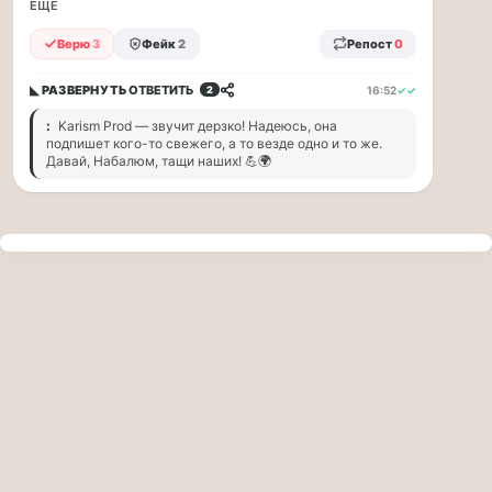
прогулку
ЕЩЁ
по
Верю
3
Фейк
2
Репост
0
Москве
Чайковского!
◣ РАЗВЕРНУТЬ
ОТВЕТИТЬ
16:52
✓✓
2
16.08
|
:
Karism Prod — звучит дерзко! Надеюсь, она
16:00
подпишет кого-то свежего, а то везде одно и то же.
Петр
Давай, Набалюм, тащи наших! 💪🌍
Ильич
Чайковский
—
один
из
самых
исповедальных
русских
композиторов,
чья
музыка
стала
ча...
Терапевт