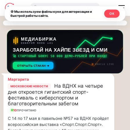
Последние
Москвичи.net
🔍
новости
🍪 Мы используем файлы куки для авторизации и
ОК
быстрой работы сайта.
—
и
обновления
Главный
потока:
столичный
МЕДИАБИРЖА
QUANTUM NODE v41
ЗАРАБОТАЙ НА ХАЙПЕ ЗВЕЗД И СМИ
Друзья,
чат-
приглашаем
🚀 СТАРТОВЫЙ БОНУС 50 000 ДЕМО-РУБЛЕЙ ПРИ ВХОДЕ
мессенджер,
на
ORACLE LIVE
ОТКРЫТЬ СТАКАН ➔
музыкальную
новости
прогулку
Маргарита
по
и
На ВДНХ на четыре
МОСКОВСКИЕ НОВОСТИ
Москве
дня откроется гигантский спорт-
инсайды
Чайковского!…
фестиваль с киберспортом и
благотворительным забегом
Москвы
Друзья,
10
ПРОЧИТАНО
приглашаем
С 14 по 17 мая в павильоне №57 на ВДНХ пройдет
на
всероссийская выставка «Спорт.Спорт.Спорт».
музыкальную