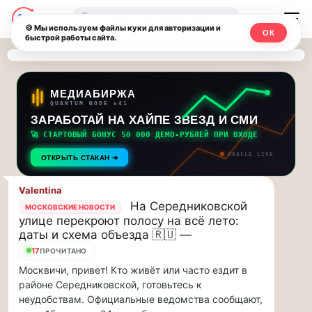
Последние
Москвичи.net
🔍
новости
🍪 Мы используем файлы куки для авторизации и
ОК
быстрой работы сайта.
—
и
обновления
Главный
потока:
столичный
МЕДИАБИРЖА
QUANTUM NODE v41
ЗАРАБОТАЙ НА ХАЙПЕ ЗВЕЗД И СМИ
Друзья,
чат-
приглашаем
🚀 СТАРТОВЫЙ БОНУС 50 000 ДЕМО-РУБЛЕЙ ПРИ ВХОДЕ
мессенджер,
на
ORACLE LIVE
ОТКРЫТЬ СТАКАН ➔
музыкальную
новости
прогулку
Valentina
по
и
На Середниковской
МОСКОВСКИЕ НОВОСТИ
Москве
улице перекроют полосу на всё лето:
инсайды
Чайковского!…
даты и схема объезда 🇷🇺 —
17
ПРОЧИТАНО
Москвы
Друзья,
Москвичи, привет! Кто живёт или часто ездит в
приглашаем
районе Середниковской, готовьтесь к
на
неудобствам. Официальные ведомства сообщают,
музыкальную