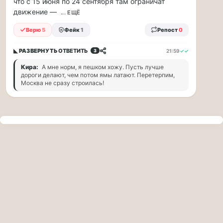
что с 15 июня по 24 сентября там ограничат
прогулку
движение —
по
... ЕЩЁ
Москве
Верю
5
Фейк
1
Репост
0
Чайковского!
16.08
◣ РАЗВЕРНУТЬ
ОТВЕТИТЬ
21:59
✓✓
3
|
16:00
Кира:
А мне норм, я пешком хожу. Пусть лучше
Петр
дороги делают, чем потом ямы латают. Перетерпим,
Ильич
Москва не сразу строилась!
Чайковский
—
один
из
самых
исповедальных
русских
композиторов,
чья
музыка
стала
ча...
Терапевт