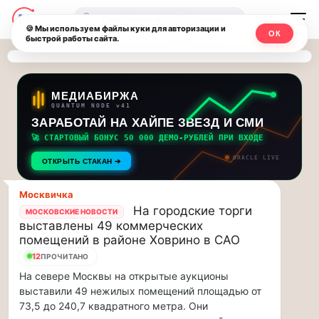
Последние
Москвичи.net
🔍
новости
🍪 Мы используем файлы куки для авторизации и
ОК
быстрой работы сайта.
—
и
обновления
Главный
потока:
столичный
МЕДИАБИРЖА
QUANTUM NODE v41
ЗАРАБОТАЙ НА ХАЙПЕ ЗВЕЗД И СМИ
Друзья,
чат-
приглашаем
🚀 СТАРТОВЫЙ БОНУС 50 000 ДЕМО-РУБЛЕЙ ПРИ ВХОДЕ
мессенджер,
на
ORACLE LIVE
ОТКРЫТЬ СТАКАН ➔
музыкальную
новости
прогулку
Москвичка
по
и
На городские торги
МОСКОВСКИЕ НОВОСТИ
Москве
выставлены 49 коммерческих
инсайды
Чайковского!…
помещений в районе Ховрино в САО
12
ПРОЧИТАНО
Москвы
Друзья,
На севере Москвы на открытые аукционы
приглашаем
выставили 49 нежилых помещений площадью от
на
73,5 до 240,7 квадратного метра. Они
музыкальную