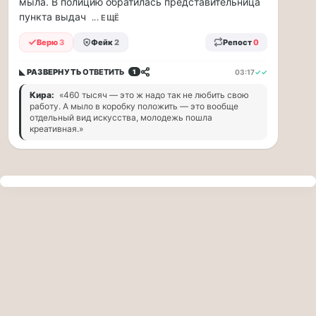
мыла. В полицию обратилась представительница
прогулку
пункта выдач
по
... ЕЩЁ
Москве
Верю
3
Фейк
2
Репост
0
Чайковского!
16.08
◣ РАЗВЕРНУТЬ
ОТВЕТИТЬ
03:17
✓✓
1
|
16:00
Кира:
«460 тысяч — это ж надо так не любить свою
Петр
работу. А мыло в коробку положить — это вообще
Ильич
отдельный вид искусства, молодежь пошла
креативная.»
Чайковский
—
один
из
самых
исповедальных
русских
композиторов,
чья
музыка
стала
ча...
Терапевт