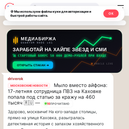
Последние
Москвичи.net
🔍
новости
🍪 Мы используем файлы куки для авторизации и
ОК
быстрой работы сайта.
—
и
обновления
Главный
потока:
столичный
МЕДИАБИРЖА
QUANTUM NODE v41
ЗАРАБОТАЙ НА ХАЙПЕ ЗВЕЗД И СМИ
Друзья,
чат-
приглашаем
🚀 СТАРТОВЫЙ БОНУС 50 000 ДЕМО-РУБЛЕЙ ПРИ ВХОДЕ
мессенджер,
на
ORACLE LIVE
ОТКРЫТЬ СТАКАН ➔
музыкальную
новости
прогулку
driverok
по
и
Мыло вместо айфона:
МОСКОВСКИЕ НОВОСТИ
Москве
17-летняя сотрудница ПВЗ на Каховке
инсайды
Чайковского!…
попала под статью за кражу на 460
тысяч 🇷🇺 —
16
ПРОЧИТАНО
Москвы
Друзья,
Здорово, москвичи! На юго-западе столицы,
приглашаем
прямо на улице Каховка, разыгралась
на
детективная история с запахом хозяйственного
музыкальную