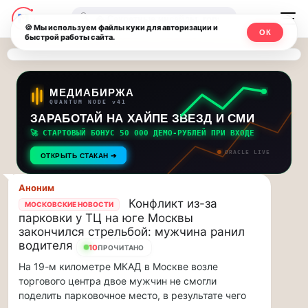
Последние
Москвичи.net
🔍
новости
🍪 Мы используем файлы куки для авторизации и
ОК
быстрой работы сайта.
—
и
обновления
Главный
потока:
столичный
МЕДИАБИРЖА
QUANTUM NODE v41
ЗАРАБОТАЙ НА ХАЙПЕ ЗВЕЗД И СМИ
Друзья,
чат-
приглашаем
🚀 СТАРТОВЫЙ БОНУС 50 000 ДЕМО-РУБЛЕЙ ПРИ ВХОДЕ
мессенджер,
на
ORACLE LIVE
ОТКРЫТЬ СТАКАН ➔
музыкальную
новости
прогулку
Аноним
по
и
Конфликт из-за
МОСКОВСКИЕ НОВОСТИ
Москве
парковки у ТЦ на юге Москвы
инсайды
Чайковского!…
закончился стрельбой: мужчина ранил
водителя
10
ПРОЧИТАНО
Москвы
Друзья,
На 19-м километре МКАД в Москве возле
приглашаем
торгового центра двое мужчин не смогли
на
поделить парковочное место, в результате чего
музыкальную