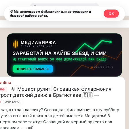
Москвичи.net
🔍
🍪 Мы используем файлы куки для авторизации и
ОК
быстрой работы сайта.
—
Главный
столичный
МЕДИАБИРЖА
QUANTUM NODE v41
чат-
ЗАРАБОТАЙ НА ХАЙПЕ ЗВЕЗД И СМИ
🚀 СТАРТОВЫЙ БОНУС 50 000 ДЕМО-РУБЛЕЙ ПРИ ВХОДЕ
мессенджер,
ORACLE LIVE
ОТКРЫТЬ СТАКАН ➔
новости
entina
и
🎻 Моцарт рулит! Словацкая филармония
АЙФ
троит детский движ в Братиславе 🇪🇺 —
инсайды
6
ПРОЧИТАНО
Москвы
 чат, кто за классику? Словацкая филармония в эту субботу
утила огненный движ для детей вместе с Моцартом! В
цертном зале зажгут Словацкий камерный оркестр под
равлением
... ЕЩЁ