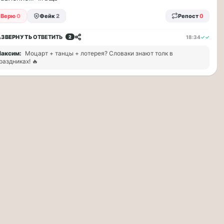
Верю
0
Фейк
2
Репост
0
АЗВЕРНУТЬ
ОТВЕТИТЬ
18:34
✓✓
2
аксим:
Моцарт + танцы + лотерея? Словаки знают толк в
раздниках! 🔥