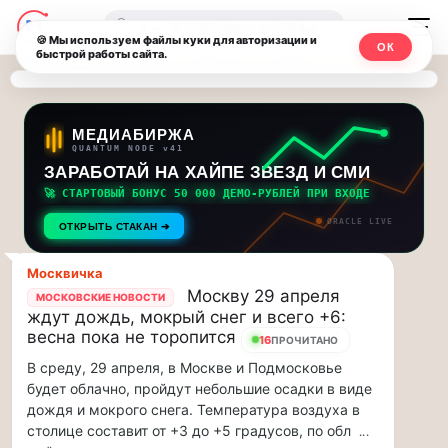
Последние
Москвичи.net
🔍
новости
🍪 Мы используем файлы куки для авторизации и
ОК
быстрой работы сайта.
—
и
обновления
Главный
потока:
столичный
МЕДИАБИРЖА
QUANTUM NODE v41
ЗАРАБОТАЙ НА ХАЙПЕ ЗВЕЗД И СМИ
Друзья,
чат-
приглашаем
🚀 СТАРТОВЫЙ БОНУС 50 000 ДЕМО-РУБЛЕЙ ПРИ ВХОДЕ
мессенджер,
на
ORACLE LIVE
ОТКРЫТЬ СТАКАН ➔
музыкальную
новости
прогулку
Москвичка
по
и
Москву 29 апреля
МОСКОВСКИЕ НОВОСТИ
Москве
ждут дождь, мокрый снег и всего +6:
инсайды
Чайковского!…
весна пока не торопится
16
ПРОЧИТАНО
В среду, 29 апреля, в Москве и Подмосковье
Москвы
Друзья,
будет облачно, пройдут небольшие осадки в виде
приглашаем
дождя и мокрого снега. Температура воздуха в
на
столице составит от +3 до +5 градусов, по обл
...
музыкальную