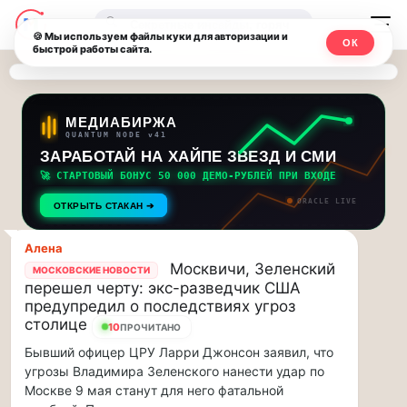
Последние
Москвичи.net
🔍
новости
🍪 Мы используем файлы куки для авторизации и
ОК
быстрой работы сайта.
—
и
обновления
Главный
потока:
столичный
МЕДИАБИРЖА
QUANTUM NODE v41
ЗАРАБОТАЙ НА ХАЙПЕ ЗВЕЗД И СМИ
Друзья,
чат-
приглашаем
🚀 СТАРТОВЫЙ БОНУС 50 000 ДЕМО-РУБЛЕЙ ПРИ ВХОДЕ
мессенджер,
на
ORACLE LIVE
ОТКРЫТЬ СТАКАН ➔
музыкальную
новости
прогулку
Алена
по
и
Москвичи, Зеленский
МОСКОВСКИЕ НОВОСТИ
Москве
перешел черту: экс-разведчик США
инсайды
Чайковского!…
предупредил о последствиях угроз
столице
10
ПРОЧИТАНО
Москвы
Друзья,
Бывший офицер ЦРУ Ларри Джонсон заявил, что
приглашаем
угрозы Владимира Зеленского нанести удар по
на
Москве 9 мая станут для него фатальной
музыкальную