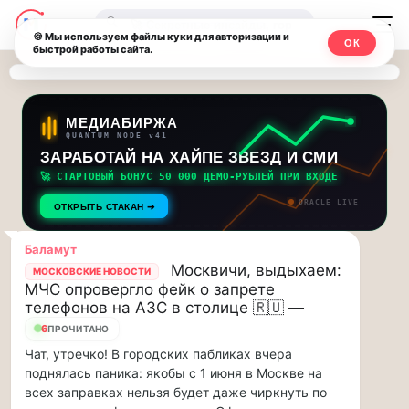
Последние
Москвичи.net
🔍
новости
🍪 Мы используем файлы куки для авторизации и
ОК
быстрой работы сайта.
—
и
обновления
Главный
потока:
столичный
МЕДИАБИРЖА
QUANTUM NODE v41
ЗАРАБОТАЙ НА ХАЙПЕ ЗВЕЗД И СМИ
Друзья,
чат-
приглашаем
🚀 СТАРТОВЫЙ БОНУС 50 000 ДЕМО-РУБЛЕЙ ПРИ ВХОДЕ
мессенджер,
на
ORACLE LIVE
ОТКРЫТЬ СТАКАН ➔
музыкальную
новости
прогулку
Баламут
по
и
Москвичи, выдыхаем:
МОСКОВСКИЕ НОВОСТИ
Москве
МЧС опровергло фейк о запрете
инсайды
Чайковского!…
телефонов на АЗС в столице 🇷🇺 —
6
ПРОЧИТАНО
Москвы
Друзья,
Чат, утречко! В городских пабликах вчера
приглашаем
поднялась паника: якобы с 1 июня в Москве на
на
всех заправках нельзя будет даже чиркнуть по
музыкальную