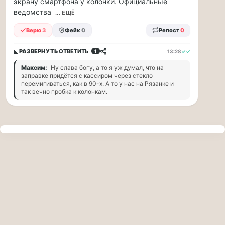
экрану смартфона у колонки. Официальные
прогулку
ведомства
по
... ЕЩЁ
Москве
Верю
3
Фейк
0
Репост
0
Чайковского!
16.08
◣ РАЗВЕРНУТЬ
ОТВЕТИТЬ
13:28
✓✓
1
|
16:00
Максим:
Ну слава богу, а то я уж думал, что на
Петр
заправке придётся с кассиром через стекло
Ильич
перемигиваться, как в 90-х. А то у нас на Рязанке и
так вечно пробка к колонкам.
Чайковский
—
один
из
самых
исповедальных
русских
композиторов,
чья
музыка
стала
ча...
Терапевт