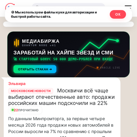
Последние
Москвичи.net
🔍
новости
🍪 Мы используем файлы куки для авторизации и
ОК
быстрой работы сайта.
—
и
обновления
Главный
потока:
столичный
МЕДИАБИРЖА
QUANTUM NODE v41
ЗАРАБОТАЙ НА ХАЙПЕ ЗВЕЗД И СМИ
Друзья,
чат-
приглашаем
🚀 СТАРТОВЫЙ БОНУС 50 000 ДЕМО-РУБЛЕЙ ПРИ ВХОДЕ
мессенджер,
на
ORACLE LIVE
ОТКРЫТЬ СТАКАН ➔
музыкальную
новости
прогулку
Эльвира
по
и
Москвичи всё чаще
МОСКОВСКИЕ НОВОСТИ
Москве
выбирают отечественные авто: продажи
инсайды
Чайковского!…
российских машин подскочили на 22%
22
ПРОЧИТАНО
Москвы
Друзья,
По данным Минпромторга, за первые четыре
приглашаем
месяца 2026 года продажи новых автомобилей в
на
России выросли на 7% по сравнению с прошлым
музыкальную