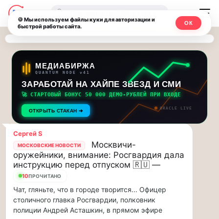
Последние
Москвичи.net
🔍
новости
🍪 Мы используем файлы куки для авторизации и
ОК
быстрой работы сайта.
—
и
обновления
Главный
потока:
столичный
МЕДИАБИРЖА
QUANTUM NODE v41
ЗАРАБОТАЙ НА ХАЙПЕ ЗВЕЗД И СМИ
Друзья,
чат-
приглашаем
🚀 СТАРТОВЫЙ БОНУС 50 000 ДЕМО-РУБЛЕЙ ПРИ ВХОДЕ
мессенджер,
на
ORACLE LIVE
ОТКРЫТЬ СТАКАН ➔
музыкальную
новости
прогулку
Сергей S
по
и
Москвичи-
МОСКОВСКИЕ НОВОСТИ
Москве
оружейники, внимание: Росгвардия дала
инсайды
Чайковского!…
инструкцию перед отпуском 🇷🇺 —
10
ПРОЧИТАНО
Москвы
Друзья,
Чат, гляньте, что в городе творится... Офицер
приглашаем
столичного главка Росгвардии, полковник
на
полиции Андрей Асташкин, в прямом эфире
музыкальную