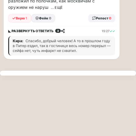
разложил по полочкам, как москвичам с
прогулку
оружием не наруш
по
... ЕЩЁ
Москве
Верю
1
Фейк
0
Репост
0
Чайковского!
16.08
◣ РАЗВЕРНУТЬ
ОТВЕТИТЬ
15:27
✓✓
3
|
16:00
Кира:
Спасибо, добрый человек! А то в прошлом году
Петр
в Питер ездил, так в гостинице весь номер перерыл —
Ильич
сейфа нет, чуть инфаркт не схватил.
Чайковский
—
один
из
самых
исповедальных
русских
композиторов,
чья
музыка
стала
ча...
Терапевт