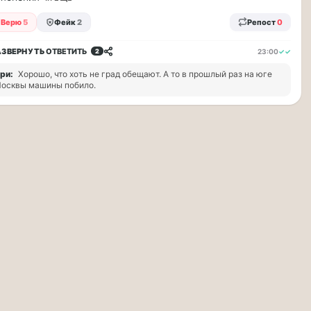
Верю
5
Фейк
2
Репост
0
АЗВЕРНУТЬ
ОТВЕТИТЬ
23:00
✓✓
2
ри:
Хорошо, что хоть не град обещают. А то в прошлый раз на юге
осквы машины побило.