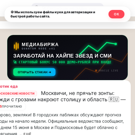
Москвичи.net
🔍
🍪 Мы используем файлы куки для авторизации и
ОК
быстрой работы сайта.
—
Главный
столичный
МЕДИАБИРЖА
QUANTUM NODE v41
чат-
ЗАРАБОТАЙ НА ХАЙПЕ ЗВЕЗД И СМИ
🚀 СТАРТОВЫЙ БОНУС 50 000 ДЕМО-РУБЛЕЙ ПРИ ВХОДЕ
мессенджер,
ORACLE LIVE
ОТКРЫТЬ СТАКАН ➔
новости
отик еда
и
Москвичи, не прячьте зонты:
СКОВСКИЕ НОВОСТИ
жди с грозами накроют столицу и область 🇷🇺 —
инсайды
5
ПРОЧИТАНО
Москвы
рово, земляки! В городских пабликах обсуждают прогноз
оды на начало недели. Официальные ведомства сообщают,
 днем 15 июня в Москве и Подмосковье будет облачно с
ояснения
... ЕЩЁ