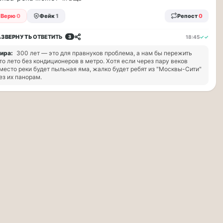
Верю
0
Фейк
1
Репост
0
АЗВЕРНУТЬ
ОТВЕТИТЬ
18:45
✓✓
3
ира:
300 лет — это для правнуков проблема, а нам бы пережить
то лето без кондиционеров в метро. Хотя если через пару веков
место реки будет пыльная яма, жалко будет ребят из "Москвы-Сити"
ез их панорам.