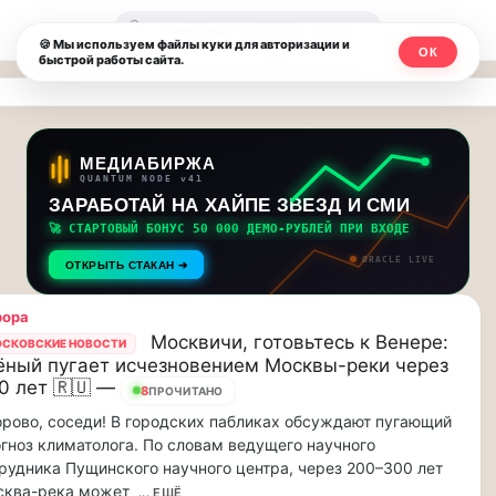
Москвичи.net
🔍
🍪 Мы используем файлы куки для авторизации и
ОК
быстрой работы сайта.
—
Главный
столичный
МЕДИАБИРЖА
QUANTUM NODE v41
чат-
ЗАРАБОТАЙ НА ХАЙПЕ ЗВЕЗД И СМИ
🚀 СТАРТОВЫЙ БОНУС 50 000 ДЕМО-РУБЛЕЙ ПРИ ВХОДЕ
мессенджер,
ORACLE LIVE
ОТКРЫТЬ СТАКАН ➔
новости
рора
и
Москвичи, готовьтесь к Венере:
СКОВСКИЕ НОВОСТИ
ёный пугает исчезновением Москвы-реки через
инсайды
0 лет 🇷🇺 —
8
ПРОЧИТАНО
Москвы
рово, соседи! В городских пабликах обсуждают пугающий
гноз климатолога. По словам ведущего научного
рудника Пущинского научного центра, через 200–300 лет
сква-река может
... ЕЩЁ