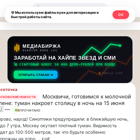
Москвичи.net
🔍
🍪 Мы используем файлы куки для авторизации и
ОК
быстрой работы сайта.
—
Главный
столичный
МЕДИАБИРЖА
QUANTUM NODE v41
чат-
ЗАРАБОТАЙ НА ХАЙПЕ ЗВЕЗД И СМИ
🚀 СТАРТОВЫЙ БОНУС 50 000 ДЕМО-РУБЛЕЙ ПРИ ВХОДЕ
мессенджер,
ORACLE LIVE
ОТКРЫТЬ СТАКАН ➔
новости
соточка
и
Москвичи, готовимся к молочной
СКОВСКИЕ НОВОСТИ
лене: туман накроет столицу в ночь на 15 июня
инсайды
🇺 —
8
ПРОЧИТАНО
Москвы
рово, народ! Синоптики предупредили: в ближайшую ночь,
 до 7 утра, Москву окутает плотный туман. Видимость
дет до 100-500 метров, так что будьте особенно
торожны на доро
... ЕЩЁ