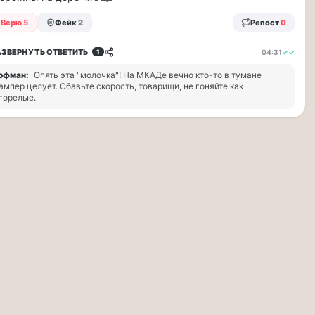
Верю
5
Фейк
2
Репост
0
АЗВЕРНУТЬ
ОТВЕТИТЬ
04:31
✓✓
1
офман:
Опять эта "молочка"! На МКАДе вечно кто-то в тумане
ампер целует. Сбавьте скорость, товарищи, не гоняйте как
горелые.