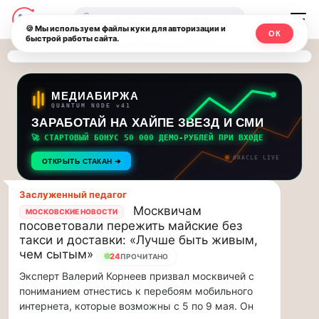
Последние
Москвичи.net
🔍
новости
🍪 Мы используем файлы куки для авторизации и
ОК
быстрой работы сайта.
—
и
обновления
Главный
потока:
столичный
МЕДИАБИРЖА
QUANTUM NODE v41
ЗАРАБОТАЙ НА ХАЙПЕ ЗВЕЗД И СМИ
Друзья,
чат-
приглашаем
🚀 СТАРТОВЫЙ БОНУС 50 000 ДЕМО-РУБЛЕЙ ПРИ ВХОДЕ
мессенджер,
на
ORACLE LIVE
ОТКРЫТЬ СТАКАН ➔
музыкальную
новости
прогулку
Заслуженный педагог
по
и
Москвичам
МОСКОВСКИЕ НОВОСТИ
Москве
посоветовали пережить майские без
инсайды
Чайковского!…
такси и доставки: «Лучше быть живым,
чем сытым»
24
ПРОЧИТАНО
Москвы
Друзья,
Эксперт Валерий Корнеев призвал москвичей с
приглашаем
пониманием отнестись к перебоям мобильного
на
интернета, которые возможны с 5 по 9 мая. Он
музыкальную