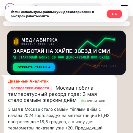
Последние
Москвичи.net
🔍
новости
🍪 Мы используем файлы куки для авторизации и
ОК
быстрой работы сайта.
—
и
обновления
Главный
потока:
столичный
МЕДИАБИРЖА
QUANTUM NODE v41
ЗАРАБОТАЙ НА ХАЙПЕ ЗВЕЗД И СМИ
Друзья,
чат-
приглашаем
🚀 СТАРТОВЫЙ БОНУС 50 000 ДЕМО-РУБЛЕЙ ПРИ ВХОДЕ
мессенджер,
на
ORACLE LIVE
ОТКРЫТЬ СТАКАН ➔
музыкальную
новости
прогулку
Диванный Аналитик
по
и
Москва побила
МОСКОВСКИЕ НОВОСТИ
Москве
температурный рекорд года: 3 мая
инсайды
Чайковского!…
стало самым жарким днём
6
ПРОЧИТАНО
3 мая в Москве стало самым тёплым днём с
Москвы
Друзья,
начала 2024 года: воздух на метеостанции ВДНХ
приглашаем
прогрелся до +18,8 градуса, а к часу дня
на
термометры показали уже +20. Предыдущий
музыкальную