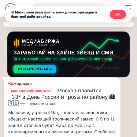
Последние
Москвичи.net
🔍
новости
🍪 Мы используем файлы куки для авторизации и
ОК
быстрой работы сайта.
—
и
обновления
Главный
потока:
столичный
МЕДИАБИРЖА
QUANTUM NODE v41
ЗАРАБОТАЙ НА ХАЙПЕ ЗВЕЗД И СМИ
Друзья,
чат-
приглашаем
🚀 СТАРТОВЫЙ БОНУС 50 000 ДЕМО-РУБЛЕЙ ПРИ ВХОДЕ
мессенджер,
на
ORACLE LIVE
ОТКРЫТЬ СТАКАН ➔
музыкальную
новости
прогулку
Камераман
по
и
Москва плавится:
МОСКОВСКИЕ НОВОСТИ
Москве
+33° в День России и грозы по району 🏙️
инсайды
Чайковского!…
🇷🇺 —
16
ПРОЧИТАНО
Москвичи, утречко! Чат, готовьтесь: синоптики
Москвы
Друзья,
обещают настоящий тропический замес. С 9 по 12
приглашаем
июня в столице будет жара до +33°, но с
на
кратковременными ливнями и грозами. Особенно
музыкальную