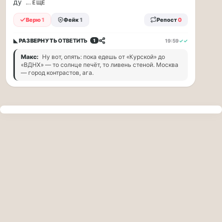
ду
прогулку
... ЕЩЁ
по
Верю
1
Фейк
1
Репост
0
Москве
Чайковского!
◣ РАЗВЕРНУТЬ
ОТВЕТИТЬ
19:59
✓✓
1
16.08
|
Макс:
Ну вот, опять: пока едешь от «Курской» до
16:00
«ВДНХ» — то солнце печёт, то ливень стеной. Москва
Петр
— город контрастов, ага.
Ильич
Чайковский
—
один
из
самых
исповедальных
русских
композиторов,
чья
музыка
стала
ча...
Терапевт