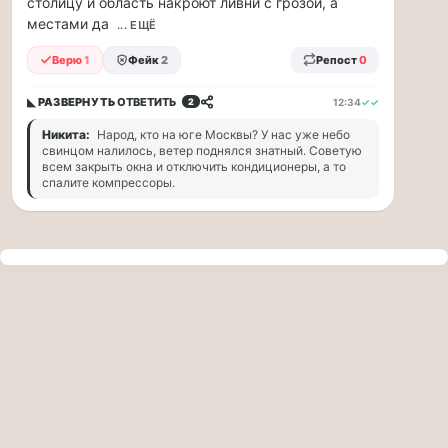
столицу и область накроют ливни с грозой, а
прогулку
местами да
по
... ЕЩЁ
Москве
Верю
1
Фейк
2
Репост
0
Чайковского!
16.08
◣ РАЗВЕРНУТЬ
ОТВЕТИТЬ
12:34
✓✓
2
|
16:00
Никита:
Народ, кто на юге Москвы? У нас уже небо
Петр
свинцом налилось, ветер поднялся знатный. Советую
Ильич
всем закрыть окна и отключить кондиционеры, а то
спалите компрессоры.
Чайковский
—
один
из
самых
исповедальных
русских
композиторов,
чья
музыка
стала
ча...
Терапевт