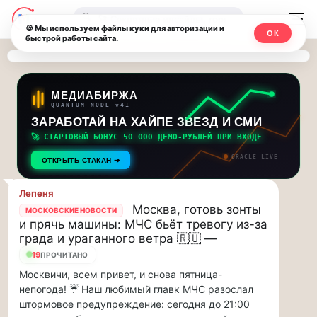
Последние
Москвичи.net
🔍
новости
🍪 Мы используем файлы куки для авторизации и
ОК
быстрой работы сайта.
—
и
обновления
Главный
потока:
столичный
МЕДИАБИРЖА
QUANTUM NODE v41
ЗАРАБОТАЙ НА ХАЙПЕ ЗВЕЗД И СМИ
Друзья,
чат-
приглашаем
🚀 СТАРТОВЫЙ БОНУС 50 000 ДЕМО-РУБЛЕЙ ПРИ ВХОДЕ
мессенджер,
на
ORACLE LIVE
ОТКРЫТЬ СТАКАН ➔
музыкальную
новости
прогулку
Лепеня
по
и
Москва, готовь зонты
МОСКОВСКИЕ НОВОСТИ
Москве
и прячь машины: МЧС бьёт тревогу из-за
инсайды
Чайковского!…
града и ураганного ветра 🇷🇺 —
19
ПРОЧИТАНО
Москвы
Друзья,
Москвичи, всем привет, и снова пятница-
приглашаем
непогода! ☔️ Наш любимый главк МЧС разослал
на
штормовое предупреждение: сегодня до 21:00
музыкальную