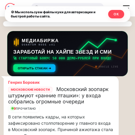
Последние
Москвичи.net
🔍
новости
🍪 Мы используем файлы куки для авторизации и
ОК
быстрой работы сайта.
—
и
обновления
Главный
потока:
столичный
МЕДИАБИРЖА
QUANTUM NODE v41
ЗАРАБОТАЙ НА ХАЙПЕ ЗВЕЗД И СМИ
Друзья,
чат-
приглашаем
🚀 СТАРТОВЫЙ БОНУС 50 000 ДЕМО-РУБЛЕЙ ПРИ ВХОДЕ
мессенджер,
на
ORACLE LIVE
ОТКРЫТЬ СТАКАН ➔
музыкальную
новости
прогулку
Генрих Боровик
по
и
Московский зоопарк
МОСКОВСКИЕ НОВОСТИ
Москве
штурмуют «ранние пташки»: у входа
инсайды
Чайковского!…
собрались огромные очереди
9
ПРОЧИТАНО
Москвы
Друзья,
В сети появились кадры, на которых
приглашаем
зафиксировано столпотворение у главного входа
на
в Московский зоопарк. Причиной ажиотажа стала
музыкальную