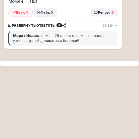
Момен
прогулку
... ЕЩЁ
по
Верю
0
Фейк
0
Репост
0
Москве
Чайковского!
◣ РАЗВЕРНУТЬ
ОТВЕТИТЬ
00:30
✓✓
4
16.08
|
Марат Исаев:
сом на 25 кг — это вам не карась на
16:00
ужин, а целый деликатес с бородой!
Петр
Ильич
Чайковский
—
один
из
самых
исповедальных
русских
композиторов,
чья
музыка
стала
ча...
Терапевт