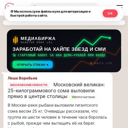
Последние
Москвичи.net
🔍
новости
🍪 Мы используем файлы куки для авторизации и
ОК
быстрой работы сайта.
—
и
обновления
Главный
потока:
столичный
МЕДИАБИРЖА
QUANTUM NODE v41
ЗАРАБОТАЙ НА ХАЙПЕ ЗВЕЗД И СМИ
Друзья,
чат-
приглашаем
🚀 СТАРТОВЫЙ БОНУС 50 000 ДЕМО-РУБЛЕЙ ПРИ ВХОДЕ
мессенджер,
на
ORACLE LIVE
ОТКРЫТЬ СТАКАН ➔
музыкальную
новости
прогулку
Леша Воробьев
по
и
Московский великан:
МОСКОВСКИЕ НОВОСТИ
Москве
25-килограммового сома выловили
инсайды
Чайковского!…
прямо в центре столицы
9
ПРОЧИТАНО
В Москве-реке рыбаки выловили гигантского
Москвы
Друзья,
сома весом 25 кг. Очевидцы рассказали, что
приглашаем
группа из шести человек в течение часа боролась
на
с рыбой, прежде чем вытащить её на берег.
музыкальную