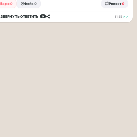
Верю
0
Фейк
0
Репост
0
АЗВЕРНУТЬ
ОТВЕТИТЬ
11:53
✓✓
0