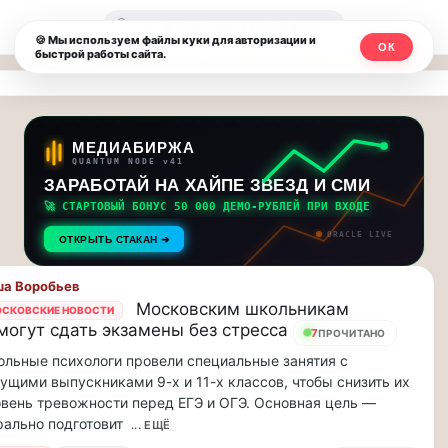
Москвичи.net
🔍
🍪 Мы используем файлы куки для авторизации и
ОК
быстрой работы сайта.
—
Главный
столичный
МЕДИАБИРЖА
QUANTUM NODE v41
чат-
ЗАРАБОТАЙ НА ХАЙПЕ ЗВЕЗД И СМИ
🚀 СТАРТОВЫЙ БОНУС 50 000 ДЕМО-РУБЛЕЙ ПРИ ВХОДЕ
мессенджер,
ORACLE LIVE
ОТКРЫТЬ СТАКАН ➔
новости
а Воробьев
и
Московским школьникам
СКОВСКИЕ НОВОСТИ
могут сдать экзамены без стресса
инсайды
7
ПРОЧИТАНО
льные психологи провели специальные занятия с
Москвы
ущими выпускниками 9-х и 11-х классов, чтобы снизить их
вень тревожности перед ЕГЭ и ОГЭ. Основная цель —
ально подготовит
... ЕЩЁ