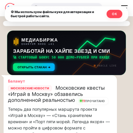
Последние
Москвичи.net
🔍
новости
🍪 Мы используем файлы куки для авторизации и
ОК
быстрой работы сайта.
—
и
обновления
Главный
потока:
столичный
МЕДИАБИРЖА
QUANTUM NODE v41
ЗАРАБОТАЙ НА ХАЙПЕ ЗВЕЗД И СМИ
Друзья,
чат-
приглашаем
🚀 СТАРТОВЫЙ БОНУС 50 000 ДЕМО-РУБЛЕЙ ПРИ ВХОДЕ
мессенджер,
на
ORACLE LIVE
ОТКРЫТЬ СТАКАН ➔
музыкальную
новости
прогулку
Баламут
по
и
Московские квесты
МОСКОВСКИЕ НОВОСТИ
Москве
«Играй в Москву» обзавелись
инсайды
Чайковского!…
дополненной реальностью
11
ПРОЧИТАНО
Теперь два популярных маршрута проекта
Москвы
Друзья,
«Играй в Москву» — «Стань хранителем
приглашаем
времени» и «Порт пяти морей. Легенда якоря» —
на
можно пройти в цифровом формате с
музыкальную