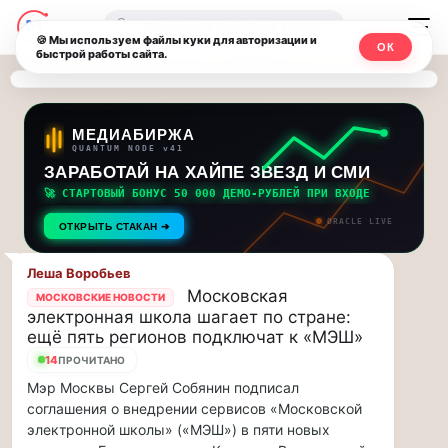
Последние
Москвичи.net
🔍
новости
🍪 Мы используем файлы куки для авторизации и
ОК
быстрой работы сайта.
—
и
обновления
Главный
потока:
столичный
МЕДИАБИРЖА
QUANTUM NODE v41
ЗАРАБОТАЙ НА ХАЙПЕ ЗВЕЗД И СМИ
Друзья,
чат-
приглашаем
🚀 СТАРТОВЫЙ БОНУС 50 000 ДЕМО-РУБЛЕЙ ПРИ ВХОДЕ
мессенджер,
на
ORACLE LIVE
ОТКРЫТЬ СТАКАН ➔
музыкальную
новости
прогулку
Леша Воробьев
по
и
Московская
МОСКОВСКИЕ НОВОСТИ
Москве
электронная школа шагает по стране:
инсайды
Чайковского!…
ещё пять регионов подключат к «МЭШ»
14
ПРОЧИТАНО
Москвы
Друзья,
Мэр Москвы Сергей Собянин подписал
приглашаем
соглашения о внедрении сервисов «Московской
на
электронной школы» («МЭШ») в пяти новых
музыкальную