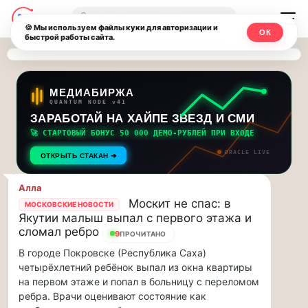
Последние
Москвичи.net
🔍
новости
🍪 Мы используем файлы куки для авторизации и
ОК
быстрой работы сайта.
—
и
обновления
Главный
потока:
столичный
МЕДИАБИРЖА
QUANTUM NODE v41
ЗАРАБОТАЙ НА ХАЙПЕ ЗВЕЗД И СМИ
Друзья,
чат-
приглашаем
🚀 СТАРТОВЫЙ БОНУС 50 000 ДЕМО-РУБЛЕЙ ПРИ ВХОДЕ
мессенджер,
на
ORACLE LIVE
ОТКРЫТЬ СТАКАН ➔
музыкальную
новости
прогулку
Алла
по
и
Москит не спас: в
МОСКОВСКИЕ НОВОСТИ
Москве
Якутии малыш выпал с первого этажа и
инсайды
Чайковского!…
сломал ребро
9
ПРОЧИТАНО
В городе Покровске (Республика Саха)
Москвы
Друзья,
четырёхлетний ребёнок выпал из окна квартиры
приглашаем
на первом этаже и попал в больницу с переломом
на
ребра. Врачи оценивают состояние как
музыкальную